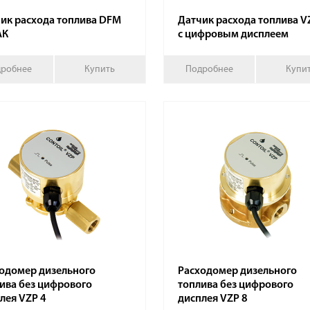
ик расхода топлива DFM
Датчик расхода топлива V
АК
с цифровым дисплеем
робнее
Купить
Подробнее
Купи
одомер дизельного
Расходомер дизельного
ива без цифрового
топлива без цифрового
лея VZР 4
дисплея VZР 8