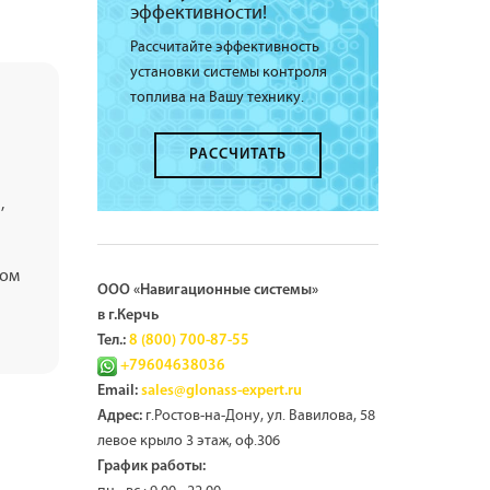
эффективности!
Рассчитайте эффективность
установки системы контроля
топлива на Вашу технику.
РАССЧИТАТЬ
,
ком
ООО «Навигационные системы»
в г.Керчь
Тел.:
8 (800) 700-87-55
+79604638036
Email:
sales@glonass-expert.ru
г.Ростов-на-Дону, ул. Вавилова, 58
Адрес:
левое крыло 3 этаж, оф.306
График работы: