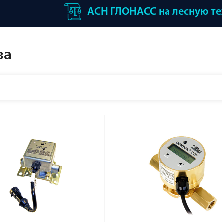
АСН ГЛОНАСС на лесную т
ва