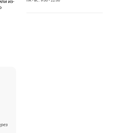
пн.- вс.: 9.00 - 22.00
ли из-
о
ерез