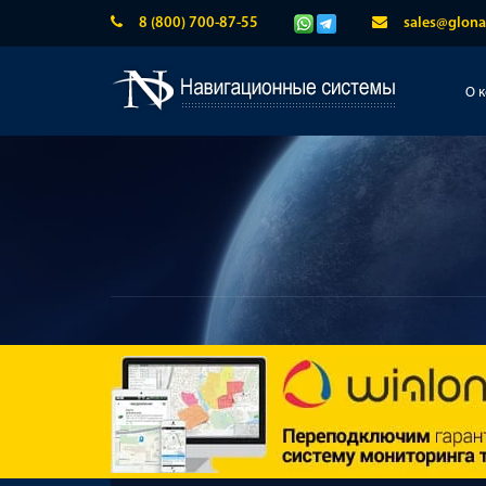
8 (800) 700-87-55
sales@glona
О 