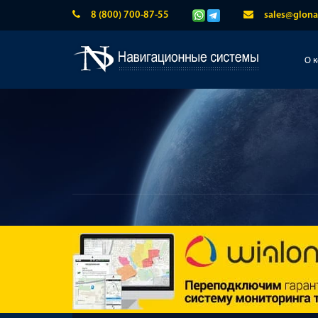
8 (800) 700-87-55
sales@glona
О 