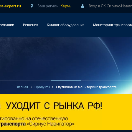
Ваш регион:
Керчь
Вход в ЛК Сириус-Нави
ss-expert.ru
компании
Решения
Каталог оборудования
Мониторинг транспорт
Главная
Продукты
Спутниковый мониторинг транспорта