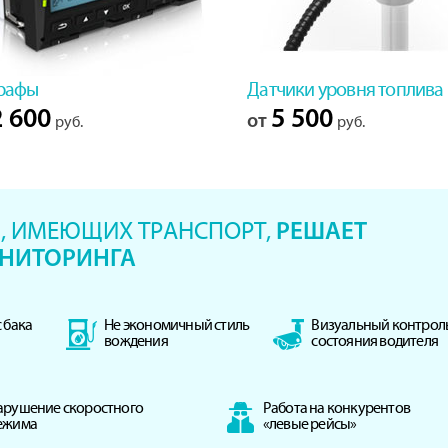
рафы
Датчики уровня топлива
 600
5 500
от
руб.
руб.
, ИМЕЮЩИХ ТРАНСПОРТ,
РЕШАЕТ
НИТОРИНГА
 бака
Не экономичный стиль
Визуальный контрол
вождения
состояния водителя
арушение скоростного
Работа на конкурентов
ежима
«левые рейсы»