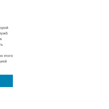
корой
лужб
 к
ть
о этого
цией