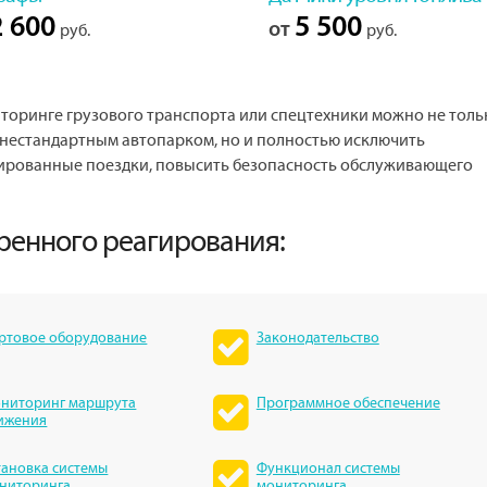
 600
5 500
от
руб.
руб.
оринге грузового транспорта или спецтехники можно не толь
 нестандартным автопарком, но и полностью исключить
ированные поездки, повысить безопасность обслуживающего
тренного реагирования:
ртовое оборудование
Законодательство
ниторинг маршрута
Программное обеспечение
ижения
тановка системы
Функционал системы
ниторинга
мониторинга