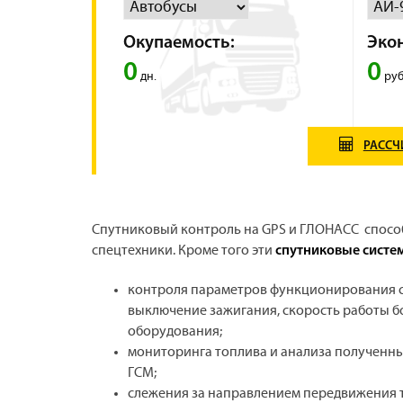
Окупаемость:
Эко
0
0
дн.
руб
РАССЧ
Спутниковый контроль на GPS и ГЛОНАСС способ
спецтехники. Кроме того эти
спутниковые систе
контроля параметров функционирования сп
выключение зажигания, скорость работы б
оборудования;
мониторинга топлива и анализа полученны
ГСМ;
слежения за направлением передвижения т