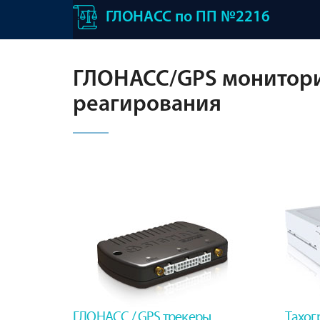
ГЛОНАСС по ПП №2216
ГЛОНАСС/GPS монитори
реагирования
ГЛОНАСС / GPS трекеры
Тахог