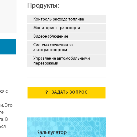
Продукты:
Контроль расхода топлива
Мониторинг транспорта
Видеонаблюдение
Система слежения за
автотранспортом
Управление автомобильными
перевозками
ся с
ЗАДАТЬ ВОПРОС
и. Это
те
а. В
ься
Калькулятор