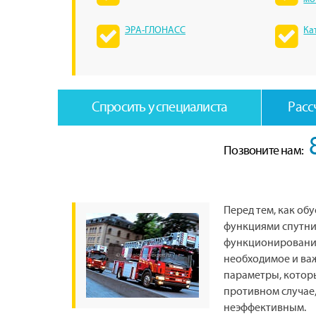
ЭРА-ГЛОНАСС
Ка
Спросить у специалиста
Расс
Позвоните нам:
Перед тем, как об
функциями спутни
функционирования
необходимое и важ
параметры, котор
противном случае
неэффективным.