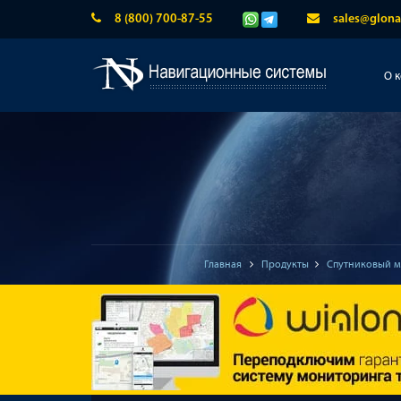
8 (800) 700-87-55
sales@glona
О 
Главная
Продукты
Спутниковый м