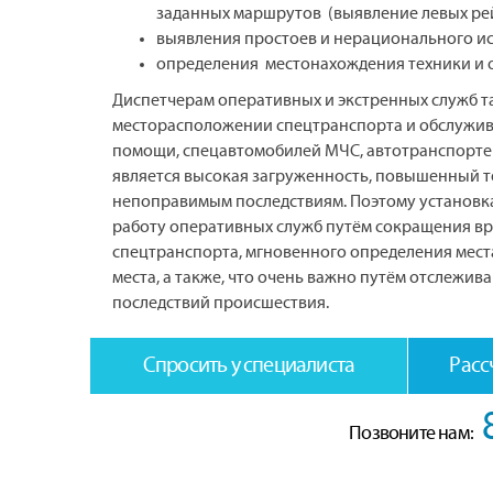
заданных маршрутов (выявление левых рей
выявления простоев и нерационального и
определения местонахождения техники и 
Диспетчерам оперативных и экстренных служб 
месторасположении спецтранспорта и обслужива
помощи, спецавтомобилей МЧС, автотранспорте
является высокая загруженность, повышенный т
непоправимым последствиям. Поэтому установк
работу оперативных служб путём сокращения вр
спецтранспорта, мгновенного определения мест
места, а также, что очень важно путём отслежив
последствий происшествия.
Спросить у специалиста
Расс
Позвоните нам: