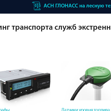
АСН ГЛОНАСС на лесную т
нг транспорта служб экстренн
рафы
Датчики уровня топлива