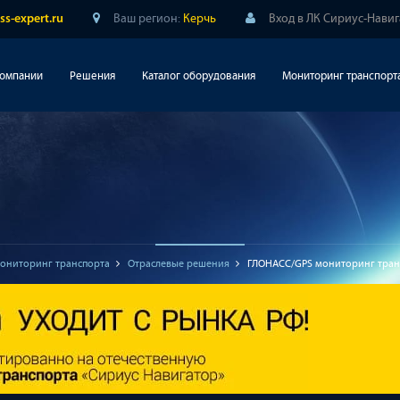
Ваш регион:
Керчь
Вход в ЛК Сириус-Нави
ss-expert.ru
компании
Решения
Каталог оборудования
Мониторинг транспорт
ониторинг транспорта
Отраслевые решения
ГЛОНАСС/GPS мониторинг транс