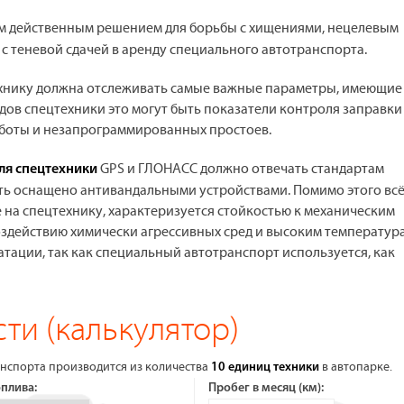
м действенным решением для борьбы с хищениями, нецелевым
 теневой сдачей в аренду специального автотранспорта.
ехнику должна отслеживать самые важные параметры, имеющие
дов спецтехники это могут быть показатели контроля заправки
работы и незапрограммированных простоев.
GPS и ГЛОНАСС должно отвечать стандартам
ля спецтехники
ыть оснащено антивандальными устройствами. Помимо этого вс
на спецтехнику, характеризуется стойкостью к механическим
 воздействию химически агрессивных сред и высоким температур
тации, так как специальный автотранспорт используется, как
ти (калькулятор)
нспорта производится из количества
в автопарке.
10 единиц техники
оплива:
Пробег в месяц (км):