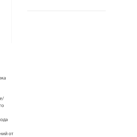
рка
е/
го
хода
ний от