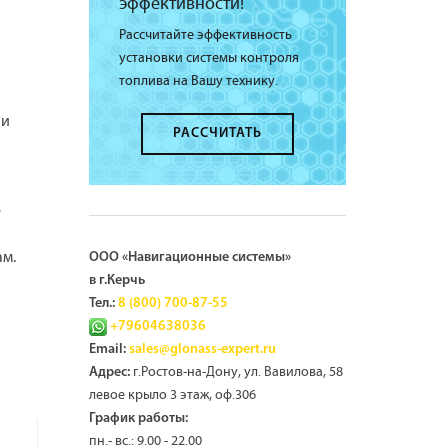
эффективности!
Рассчитайте эффективность
установки системы контроля
топлива на Вашу технику.
 и
РАССЧИТАТЬ
ё
ам.
ООО «Навигационные системы»
в г.Керчь
Тел.:
8 (800) 700-87-55
+79604638036
Email:
sales@glonass-expert.ru
г.Ростов-на-Дону, ул. Вавилова, 58
Адрес:
левое крыло 3 этаж, оф.306
График работы:
пн.- вс.: 9.00 - 22.00