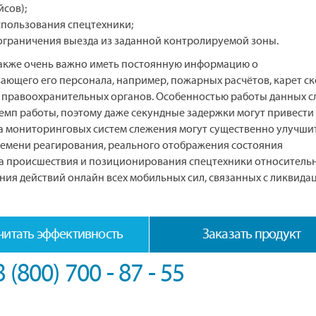
сов);
спользования спецтехники;
ограничения выезда из заданной контролируемой зоны.
также очень важно иметь постоянную информацию о
ющего его персонала, например, пожарных расчётов, карет с
 правоохранительных органов. Особенностью работы данных с
емп работы, поэтому даже секундные задержки могут привести
а мониторинговых систем слежения могут существенно улучши
емени реагирования, реального отображения состояния
а происшествия и позиционирования спецтехники относительн
ания действий онлайн всех мобильных сил, связанных с ликвида
читать эффективность
Заказать продукт
8 (800) 700 - 87 - 55