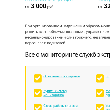
3 000
32
от
от
руб.
При организованном надлежащим образом монит
решить все проблемы, связанные с управлением
несанкционированный слив горючего, незаплан
персонала и водителей.
Все о мониторинге служб экс
О системе мониторинга
Бо
Купить систему
Мо
мониторинга
дв
Схема работы системы
Ус
мо