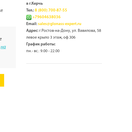
в г.Керчь
же
Тел.:
8 (800) 700-87-55
+79604638036
Email:
sales@glonass-expert.ru
г.Ростов-на-Дону, ул. Вавилова, 58
Адрес:
левое крыло 3 этаж, оф.306
е
График работы:
а
на
пн.- вс.: 9.00 - 22.00