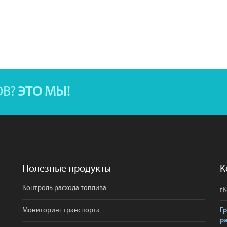
ОВ?
ЭТО МЫ!
Полезные продукты
К
Контроль расхода топлива
г.
К
Мониторинг транспорта
Г
р