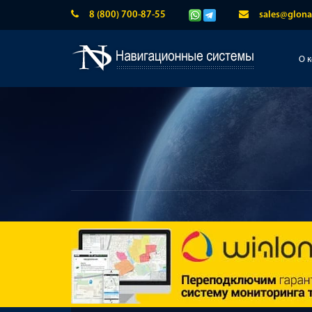
8 (800) 700-87-55
sales@glona
О 