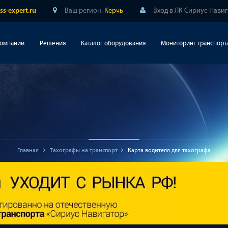
Ваш регион:
Керчь
Вход в ЛК Сириус-Нави
ss-expert.ru
компании
Решения
Каталог оборудования
Мониторинг транспорт
Главная
Тахографы на транспорт
Карта водителя для тахографа