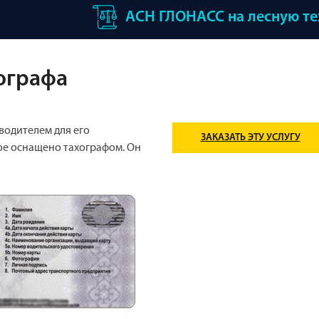
АСН ГЛОНАСС на лесную т
хографа
 водителем для его
ЗАКАЗАТЬ ЭТУ УСЛУГУ
ое оснащено тахографом. Он