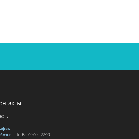
онтакты
ерчь
рафик
Пн.-Вс.: 09:00 - 22:00
аботы: