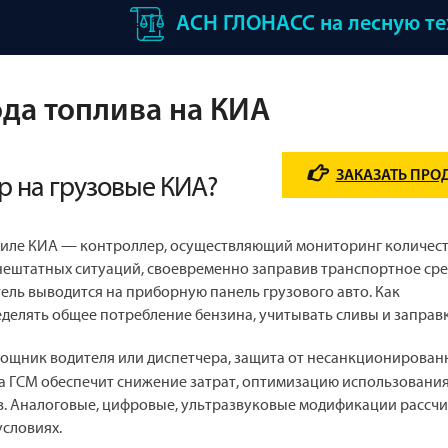
АСН ГЛОНАСС на лесную т
ода топлива на КИА
ЗАКАЗАТЬ ПРО
р на грузовые КИА?
обиле КИА — контроллер, осуществляющий мониторинг количес
нештатных ситуаций, своевременно заправив транспортное сре
атель выводится на приборную панель грузового авто. Как
делять общее потребление бензина, учитывать сливы и заправк
щник водителя или диспетчера, защита от несанкционирован
а ГСМ обеспечит снижение затрат, оптимизацию использовани
в. Аналоговые, цифровые, ультразвуковые модификации рассч
условиях.