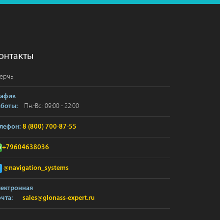
онтакты
ерчь
рафик
Пн.-Вс.: 09:00 - 22:00
аботы:
лефон:
8 (800) 700-87-55
+79604638036
@navigation_systems
лектронная
чта:
sales@glonass-expert.ru