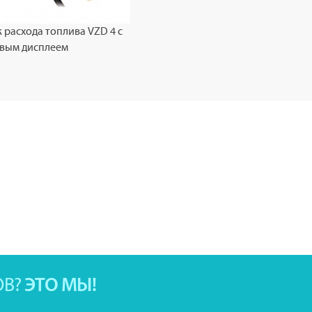
 расхода топлива VZD 4 с
вым дисплеем
ОВ?
ЭТО МЫ!