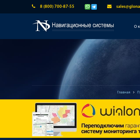
8 (800) 700-87-55
sales@glona
О 
Главная
П