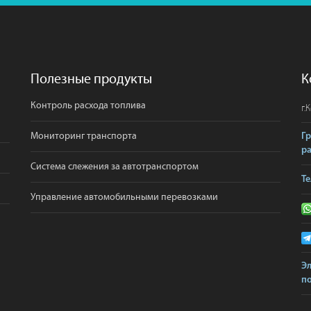
Полезные продукты
К
Контроль расхода топлива
г.
К
Мониторинг транспорта
Г
р
Система слежения за автотранспортом
Те
Управление автомобильными перевозками
Э
по