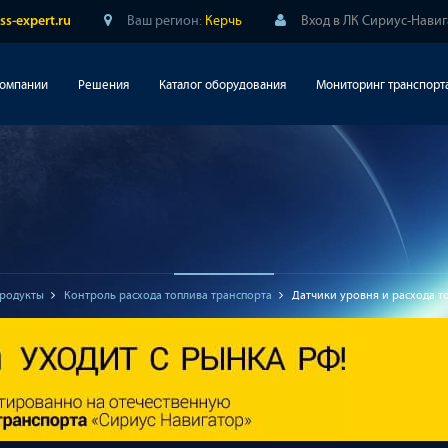
Ваш регион:
Керчь
Вход в ЛК Сириус-Нави
ss-expert.ru
компании
Решения
Каталог оборудования
Мониторинг транспорт
родукты
Контроль расхода топлива транспорта
Датчики уровня и расхода т