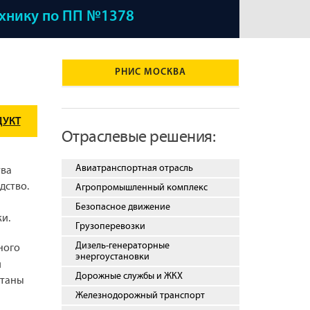
ехнику по ПП №1378
РНИС МОСКВА
ДУКТ
Отраслевые решения:
Авиатранспортная отрасль
тва
дство.
Агропромышленный комплекс
Безопасное движение
и.
Грузоперевозки
Дизель-генераторные
ного
энергоустановки
я
Дорожные службы и ЖКХ
итаны
Железнодорожный транспорт