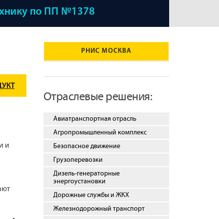
ехнику по ПП №1378
РНИС МОСКВА
ДУКТ
Отраслевые решения:
Авиатранспортная отрасль
Агропромышленный комплекс
и и
Безопасное движение
Грузоперевозки
Дизель-генераторные
энергоустановки
ают
Дорожные службы и ЖКХ
Железнодорожный транспорт