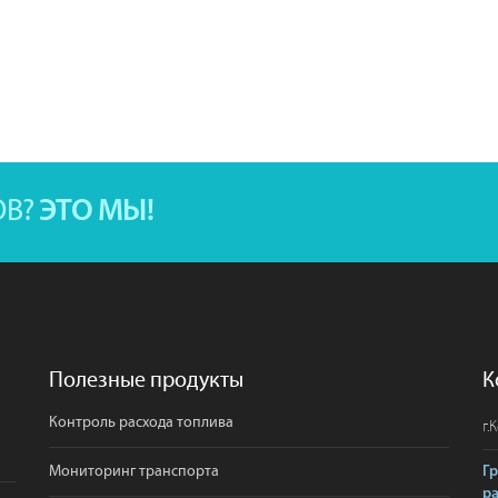
ОВ?
ЭТО МЫ!
Полезные продукты
К
Контроль расхода топлива
г.
К
Мониторинг транспорта
Г
р