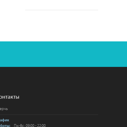
онтакты
ерчь
рафик
Пн.-Вс.: 09:00 - 22:00
аботы: