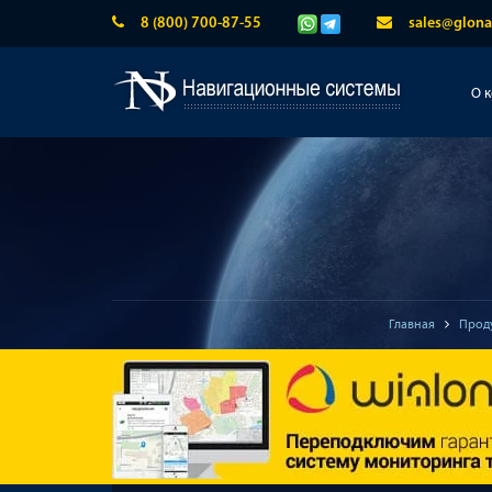
8 (800) 700-87-55
sales@glona
О 
Главная
Прод