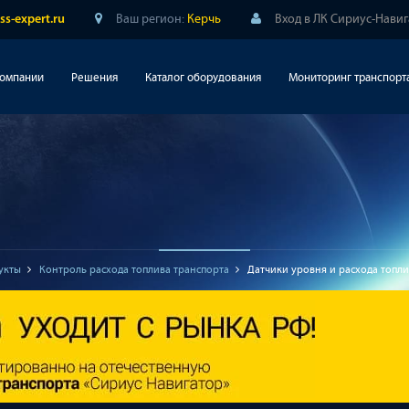
Ваш регион:
Керчь
Вход в ЛК Сириус-Нави
ss-expert.ru
компании
Решения
Каталог оборудования
Мониторинг транспорт
укты
Контроль расхода топлива транспорта
Датчики уровня и расхода топли