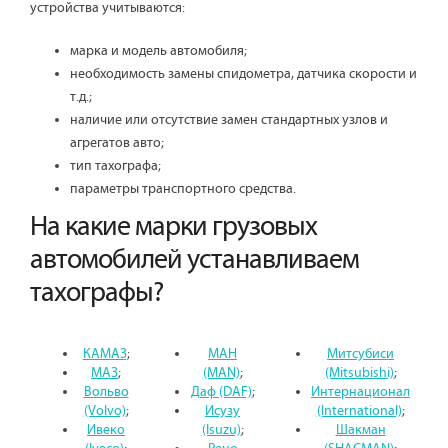
устройства учитываются:
марка и модель автомобиля;
необходимость замены спидометра, датчика скорости и
т.д.;
наличие или отсутствие замен стандартных узлов и
агрегатов авто;
тип тахографа;
параметры транспортного средства.
На какие марки грузовых
автомобилей устанавливаем
тахографы?
КАМАЗ
;
МАН
Митсубиси
МАЗ
;
(MAN)
;
(Mitsubishi)
;
Вольво
Даф (DAF)
;
Интернационал
(Volvo)
;
Исузу
(International)
;
Ивеко
(Isuzu)
;
Шакман