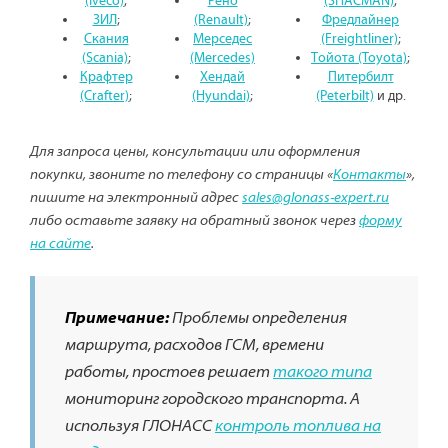
(Iveco)
;
Рено
(SHACMAN)
;
ЗИЛ
;
(Renault)
;
Фредлайнер
Скания
Мерседес
(Freightliner)
;
(Scania)
;
(Mercedes)
Тойота (Toyota)
;
Крафтер
Хендай
Питербилт
(Crafter)
;
(Hyundai)
;
(Peterbilt)
и др.
Для запроса цены, консультации или оформления
покупки, звоните по телефону со страницы «
Контакты
»,
пишите на электронный адрес
sales@glonass-expert.ru
либо оставьте заявку на обратный звонок через
форму
на сайте
.
Примечание:
Проблемы определения
маршрута, расходов ГСМ, времени
работы, простоев решает
такого типа
мониторинг городского транспорта. А
используя ГЛОНАСС
контроль топлива на